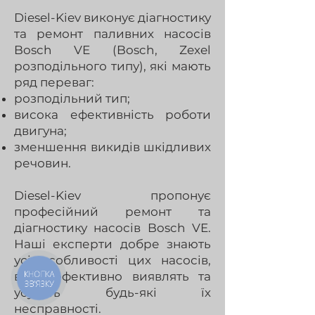
Diesel-Kiev виконує діагностику
та ремонт паливних насосів
Bosch VE (Bosch, Zexel
розподільного типу), які мають
ряд переваг:
розподільний тип;
висока ефективність роботи
двигуна;
зменшення викидів шкідливих
речовин.
Diesel-Kiev пропонує
професійний ремонт та
діагностику насосів Bosch VE.
Наші експерти добре знають
усі особливості цих насосів,
КНОПКА
вони ефективно виявлять та
ЗВ'ЯЗКУ
усунуть будь-які їх
несправності.