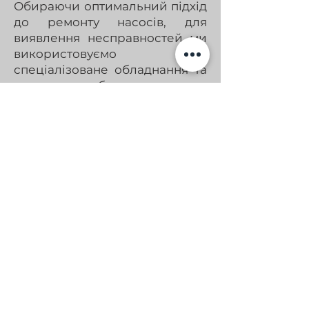
Обираючи оптимальний підхід
до ремонту насосів, для
виявлення несправностей ми
використовуємо
спеціалізоване обладнання та
програмне забезпечення.
Процес діагностики та
ремонту паливних
насосів у Diesel-Kiev,
вартість послуг
Діагностика
Цей етап включає виконання
ретельної перевірки паливної
системи за допомогою
спеціалізованого обладнання
та програмного забезпечення
для виявлення несправностей.