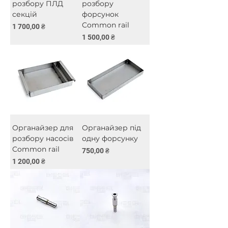
розбору ПЛД
розбору
секцій
форсунок
Common rail
Ціна
1 700,00 ₴
Ціна
1 500,00 ₴
Органайзер для
Органайзер під
розбору насосів
одну форсунку
Common rail
Ціна
750,00 ₴
Ціна
1 200,00 ₴