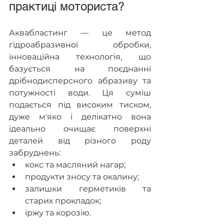
практиці моториста?
Аквабластинг — це метод 
гідроабразивної обробки, 
інноваційна технологія, що 
базується на поєднанні 
дрібнодисперсного абразиву та 
потужності води. Ця суміш 
подається під високим тиском, 
дуже м'яко і делікатно вона 
ідеально очищає поверхні 
деталей від різного роду 
забруднень:
кокс та масляний нагар;
продукти зносу та окалину;
залишки герметиків та 
старих прокладок;
іржу та корозію.