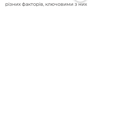
різних факторів, ключовими з них 
є:
Тип та кількість деталей — 
оцінюється обсяг та 
складність робіт.
Ступінь забруднення — 
видалення старого нагару 
коштуватиме дорожче 
завдяки більшим витратам 
ресурсів та часу.
Додаткова підготовка — у 
деяких випадках може 
знадобитися попереднє 
розбирання вузлів та миття 
деталей.
Швидкість виконання робіт — 
своїм клієнтам ми 
пропонуємо гнучкі умови, 
включаючи терміновість 