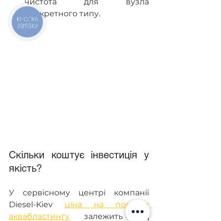
чистота для вузла 
конкретного типу.
КНОПКА
ЗВ'ЯЗКУ
Скільки коштує інвестиція у 
якість?
У сервісному центрі компанії 
Diesel-Kiev 
ціна на послуги 
аквабластингу
 залежить від 