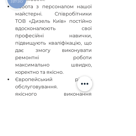
ЗВ'ЯЗКУ
Робота з персоналом нашої 
майстерні. Співробітники 
ТОВ «Дизель Київ» постійно 
вдосконалюють свої 
професійні навички, 
підвищують кваліфікацію, що 
дає змогу виконувати 
ремонтні роботи 
максимально швидко, 
коректно та якісно.
Європейський рівень 
обслуговування. Крім 
якісного виконання 
ремонтних робіт, наш 
техцентр забезпечує 
ввічливе обслуговування, 
доброзичливе ставлення, 
повну відкритість і чесність 