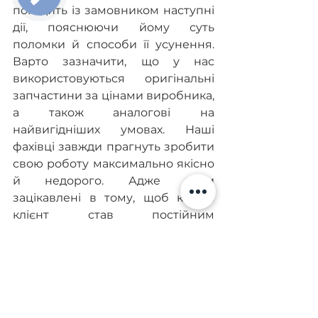
погодить із замовником наступні 
дії, пояснюючи йому суть 
поломки й способи її усунення. 
Варто зазначити, що у нас 
використовуються оригінальні 
запчастини за цінами виробника, 
а також аналогові на 
найвигідніших умовах. Наші 
фахівці завжди прагнуть зробити 
свою роботу максимально якісно 
й недорого. Адже вони 
зацікавлені в тому, щоб кожен 
клієнт став постійним 
замовником. Найчастіше їм 
доводиться діагностувати такі 
несправності в цій системі:
порушення синхронності 
подачі соляри через 
зношеність комплектуючих;