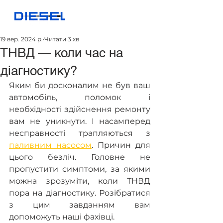
19 вер. 2024 р.
Читати 3 хв
ТНВД — коли час на
діагностику?
Яким би досконалим не був ваш 
автомобіль, поломок і 
необхідності здійснення ремонту 
вам не уникнути. І насамперед 
несправності трапляються з 
паливним насосом
. Причин для 
цього безліч. Головне не 
пропустити симптоми, за якими 
можна зрозуміти, коли ТНВД 
пора на діагностику. Розібратися 
з цим завданням вам 
допоможуть наші фахівці.