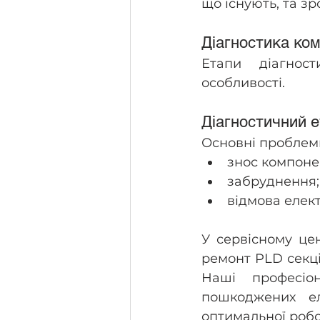
що існують, та з
Діагностика ком
Етапи діагнос
особливості.
Діагностичний е
Основні проблем
знос компонен
забруднення;
відмова елект
У сервісному цен
ремонт PLD секцій
Наші професіо
пошкоджених ел
оптимальної робо