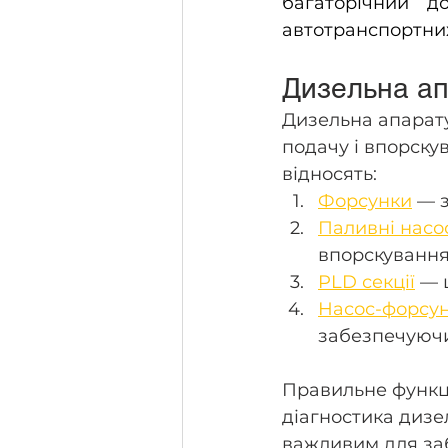
багаторічний д
автотранспортних
Дизельна ап
Дизельна апарату
подачу і впорскув
відносять:
Форсунки
 — 
Паливні насо
впорскування
PLD секції
 — 
Насос-форсу
забезпечуючи
Правильне функц
діагностика дизел
важливим для заб