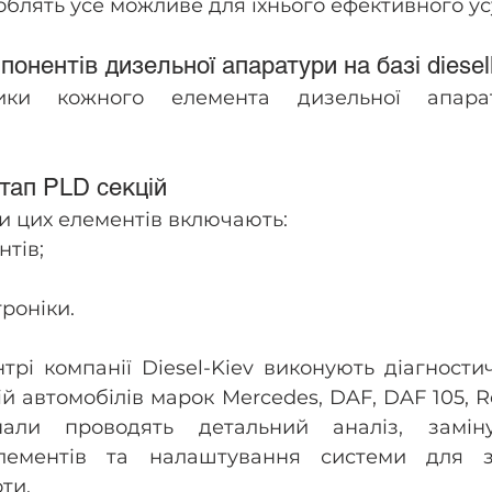
роблять усе можливе для їхнього ефективного у
понентів дизельної апаратури на базі diesel
тики кожного елемента дизельної апара
тап PLD секцій
и цих елементів включають:
тів;
роніки.
трі компанії Diesel-Kiev виконують діагностич
 автомобілів марок Mercedes, DAF, DAF 105, Ren
нали проводять детальний аналіз, замін
ементів та налаштування системи для за
ти.