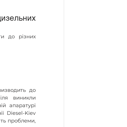
зельних 
и до різних 
изводить до 
іля виникли 
й апаратурі 
ї Diesel-Kiev 
ть проблеми, 