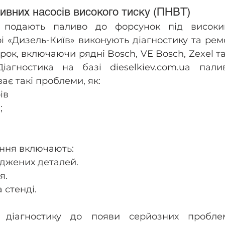
ивних насосів високого тиску (ПНВТ)
 подають паливо до форсунок під високим
і «Дизель-Київ» виконують діагностику та рем
рок, включаючи рядні Bosch, VE Bosch, Zexel та
Діагностика на базі dieselkiev.com.ua палив
ає такі проблеми, як:
ів
;
ення включають:
джених деталей.
я.
 стенді.
 діагностику до появи серйозних пробле