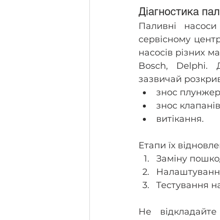
Діагностика пал
Паливні насоси
сервісному центр
насосів різних ма
Bosch, Delphi. 
зазвичай розкрив
знос плунжер
знос клапанів
витікання.
Етапи їх відновл
Заміну пошко
Налаштуванн
Тестування на
Не відкладайте