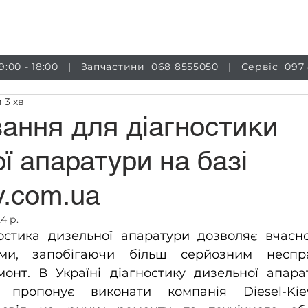
луги
Магазин
Обладнання
Інформація
Бло
 9:00 - 18:00 | Запчастини
068 8555050
| Сервіс
097
 3 хв
ання для діагностики
ї апаратури на базі
v.com.ua
4 р.
остика дизельної апаратури дозволяє вчасно
ми, запобігаючи більш серйозним неспра
 пропонує виконати компанія Diesel-Kie