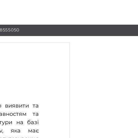
г
Контакти
 8555050
 виявити та 
вностям та 
витратам на ремонт. В Україні діагностику дизельної апаратури на базі 
v, яка має 