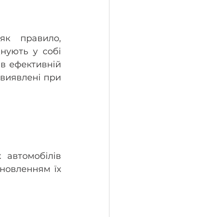
як правило, 
ують у собі 
в ефективній 
виявлені при 
 автомобілів 
новленням їх 