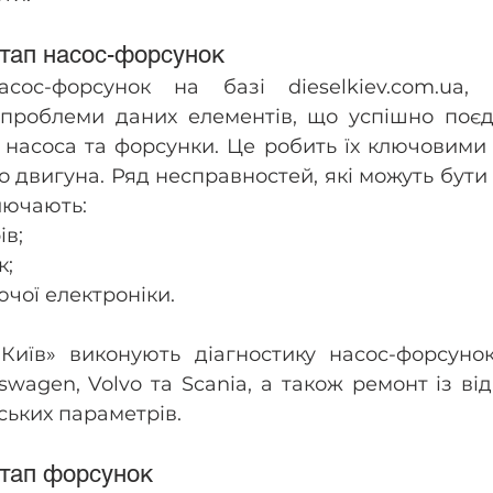
етап насос-форсунок
сос-форсунок на базі dieselkiev.com.ua, 
 проблеми даних елементів, що успішно поєдн
 насоса та форсунки. Це робить їх ключовими 
о двигуна. Ряд несправностей, які можуть бути 
ключають:
ів;
к;
чої електроніки.
-Київ» виконують діагностику насос-форсунок
swagen, Volvo та Scania, а також ремонт із від
ських параметрів.
етап форсунок