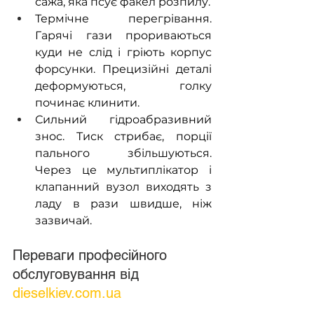
сажа, яка псує факел розпилу.
Термічне перегрівання. 
Гарячі гази прориваються 
куди не слід і гріють корпус 
форсунки. Прецизійні деталі 
деформуються, голку 
починає клинити.
Сильний гідроабразивний 
знос. Тиск стрибає, порції 
пального збільшуються. 
Через це мультиплікатор і 
клапанний вузол виходять з 
ладу в рази швидше, ніж 
зазвичай.
Переваги професійного 
обслуговування від 
dieselkiev.com.ua