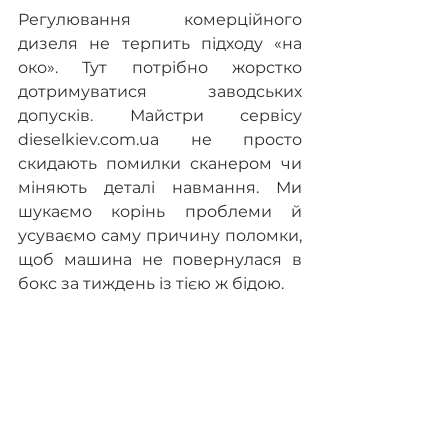
Регулювання комерційного 
дизеля не терпить підходу «на 
око». Тут потрібно жорстко 
дотримуватися заводських 
допусків. Майстри сервісу 
dieselkiev.com.ua не просто 
скидають помилки сканером чи 
міняють деталі навмання. Ми 
шукаємо корінь проблеми й 
усуваємо саму причину поломки, 
щоб машина не повернулася в 
бокс за тиждень із тією ж бідою.