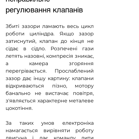
регулювання клапанів
Збиті зазори ламають весь цикл 
роботи циліндра. Якщо зазор 
затиснутий, клапан до кінця не 
сідає в сідло. Розпечені гази 
летять назовні, компресія зникає, 
а камера згоряння 
перегрівається. Прослаблений 
зазор дає іншу картину: клапани 
відкриваються пізно, мотору 
банально не вистачає повітря, 
з'являється характерне металеве 
цокотіння.
За таких умов електроніка 
намагається вирівняти роботу 
двигуна і дає команду лити 