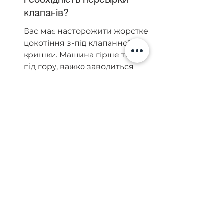
клапанів?
Вас має насторожити жорстке 
цокотіння з-під клапанної 
кришки. Машина гірше тягне 
під гору, важко заводиться 
вранці, а на холостих обертах 
мотор помітно потрушує.
Чи можливо самостійно 
виправити регулювання 
клапанів?
Без мікрометра, спеціальних 
щупів і чіткого розуміння 
порядку роботи циліндрів 
конкретного мотора лізти в 
налаштування категорично не 
рекомендуємо. Ризик зіпсувати 