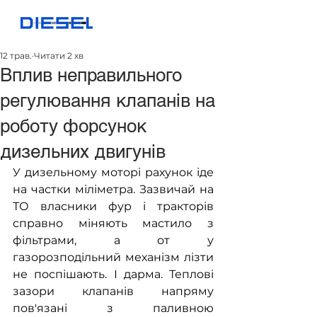
12 трав.
Читати 2 хв
Вплив неправильного
регулювання клапанів на
роботу форсунок
дизельних двигунів
У дизельному моторі рахунок іде 
на частки міліметра. Зазвичай на 
ТО власники фур і тракторів 
справно міняють мастило з 
фільтрами, а от у 
газорозподільний механізм лізти 
не поспішають. І дарма. Теплові 
зазори клапанів напряму 
пов'язані з паливною 