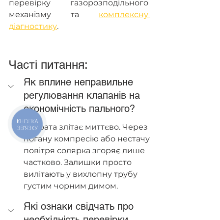
перевірку газорозподільного 
механізму та 
комплексну 
діагностику
.
Часті питання: 
Як вплине неправильне 
регулювання клапанів на 
економічність пального?
КНОПКА
Витрата злітає миттєво. Через 
ЗВ'ЯЗКУ
погану компресію або нестачу 
повітря солярка згоряє лише 
частково. Залишки просто 
вилітають у вихлопну трубу 
густим чорним димом.
Які ознаки свідчать про 
необхідність перевірки 