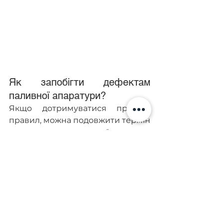
Як запобігти дефектам 
паливної апаратури?
Якщо дотримуватися простих 
правил, можна подовжити термін 
використання паливної помпи:
Змінювати паливний фільтр 
серед кожних 8–10 000 км 
пробігу або раз на рік. Таким 
чином можна значно зменшити 
потрапляння домішок до 
системи.  Також не варто 