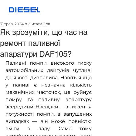
31 трав. 2024 р.
Читати 2 хв
Як зрозуміти, що час на
ремонт паливної
апаратури DAF105?
Паливні помпи високого тиску
автомобільних двигунів чутливі 
до якості дизпалива. Навіть якщо 
у паливі є незначна кількість 
механічних часточок, це руйнує 
помру та паливну апаратуру 
зсередини. Наслідки — зниження 
потужності помпи, в запущених 
випадках — він може повністю 
вміти з ладу. Саме тому 
виробники двигунів радять часто 