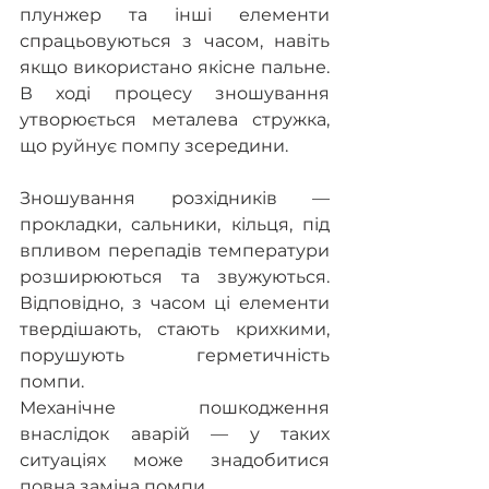
плунжер та інші елементи 
спрацьовуються з часом, навіть 
якщо використано якісне пальне. 
В ході процесу зношування 
утворюється металева стружка, 
що руйнує помпу зсередини.
Зношування розхідників — 
прокладки, сальники, кільця, під 
впливом перепадів температури 
розширюються та звужуються. 
Відповідно, з часом ці елементи 
твердішають, стають крихкими, 
порушують герметичність 
помпи.
Механічне пошкодження 
внаслідок аварій — у таких 
ситуаціях може знадобитися 
повна заміна помпи.