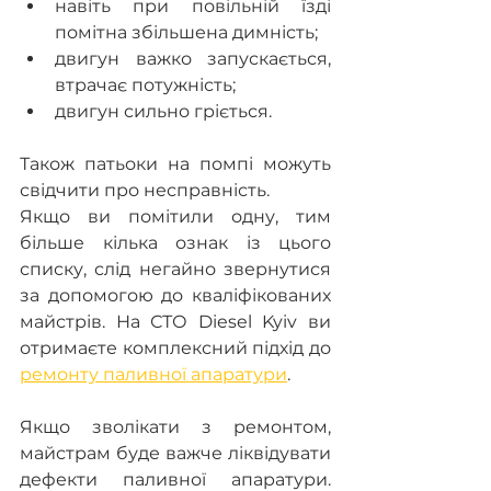
навіть при повільній їзді 
помітна збільшена димність;
двигун важко запускається, 
втрачає потужність; 
двигун сильно гріється.
Також патьоки на помпі можуть 
свідчити про несправність.
Якщо ви помітили одну, тим 
більше кілька ознак із цього 
списку, слід негайно звернутися 
за допомогою до кваліфікованих 
майстрів. На СТО Diesel Kyiv ви 
отримаєте комплексний підхід до 
ремонту паливної апаратури
.
Якщо зволікати з ремонтом, 
майстрам буде важче ліквідувати 
дефекти паливної апаратури. 