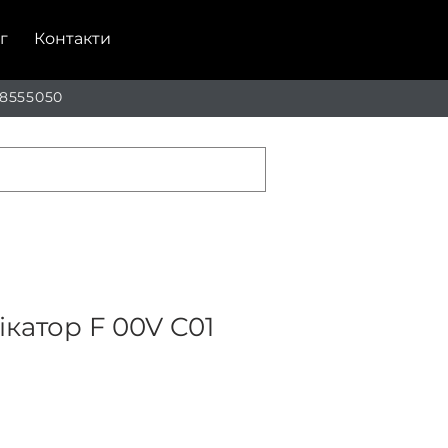
г
Контакти
 8555050
катор F 00V C01
й