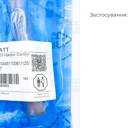
Застосування:
0445110081, 0445110
0445110337