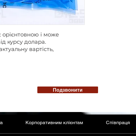
є орієнтовною і може
ід курсу долара.
актуальну вартість,
Подзвонити
та
Корпоративним клієнтам
Співпраця