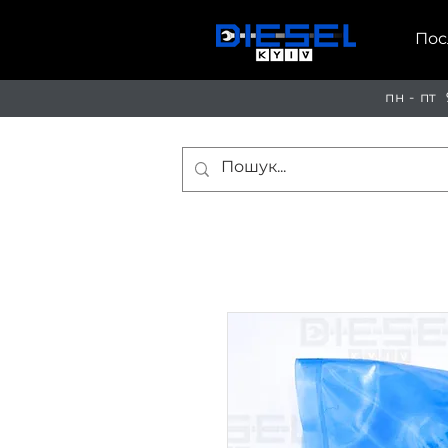
Пос
пн - пт