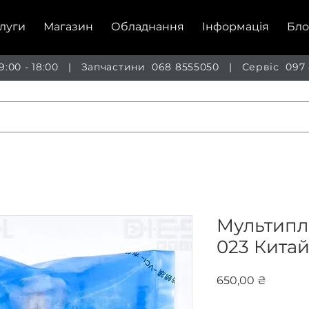
луги
Магазин
Обладнання
Інформація
Бло
 9:00 - 18:00 | Запчастини
068 8555050
| Сервіс
097
Мультиплі
023 Кита
Ціна
650,00 ₴