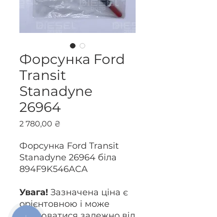
Форсунка Ford
Transit
Stanadyne
26964
Ціна
2 780,00 ₴
Форсунка Ford Transit
Stanadyne 26964 біла
894F9K546ACA
Увага!
Зазначена ціна є
орієнтовною і може
змінюватися залежно від