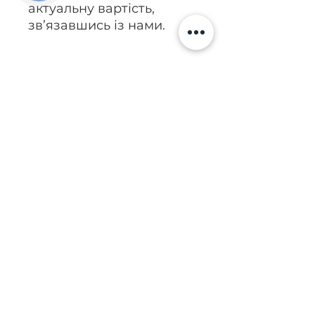
актуальну вартість,
зв’язавшись із нами.
Подзвонити
Київ, вул. Ісаакяна, 3
Бровари, пров. Поштовий 8а
Сервіс
097
85
5 50 50
Запчастини
068 855 50 50​
Ремонт паливних систем №1 в Україні