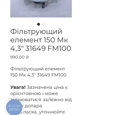
Фільтрующий
елемент 150 Мк
4,3" 31649 FM100
Ціна
990,00 ₴
Фільтрующий елемент
150 Мк 4,3" 31649 FM100
Увага!
Зазначена ціна є
орієнтовною і може
змінюватися залежно від
курсу долара.
КНОПКА
ЗВ'ЯЗКУ
Будь ласка, уточнюйте