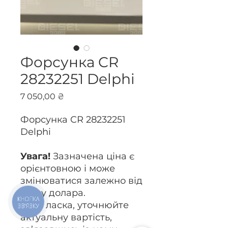
Форсунка CR
28232251 Delphi
Ціна
7 050,00 ₴
Форсунка CR 28232251
Delphi
Увага!
Зазначена ціна є
орієнтовною і може
змінюватися залежно від
курсу долара.
КНОПКА
Будь ласка, уточнюйте
ЗВ'ЯЗКУ
актуальну вартість,