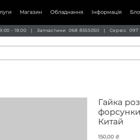
луги
Магазин
Обладнання
Інформація
Бло
 9:00 - 18:00 | Запчастини
068 8555050
| Сервіс
097
Гайка ро
форсунки 
Китай
Ціна
150,00 ₴