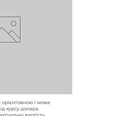
є орієнтовною і може
ід курсу долара.
актуальну вартість,