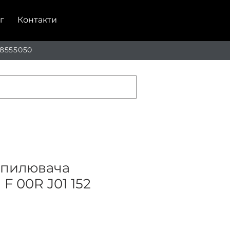
г
Контакти
 8555050
зпилювача
F 00R J01 152