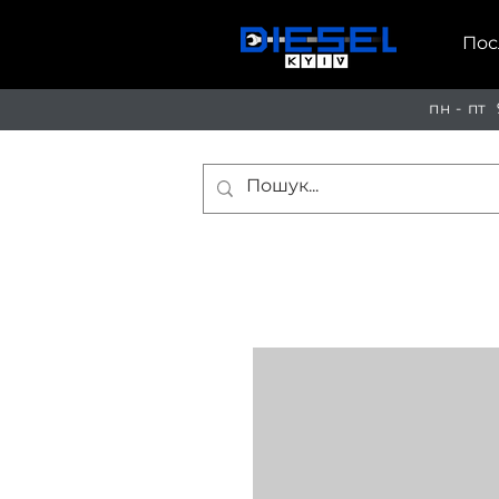
Пос
пн - пт