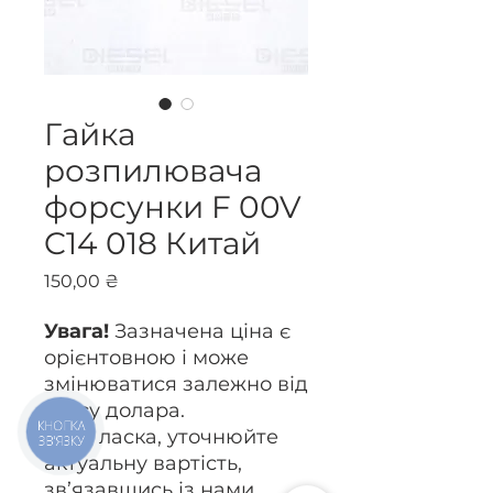
Гайка
розпилювача
форсунки F 00V
C14 018 Китай
Ціна
150,00 ₴
Увага!
Зазначена ціна є
орієнтовною і може
змінюватися залежно від
курсу долара.
КНОПКА
Будь ласка, уточнюйте
ЗВ'ЯЗКУ
актуальну вартість,
зв’язавшись із нами.