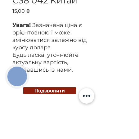
C38 042 Китай
Ціна
15,00 ₴
Увага!
Зазначена ціна є
орієнтовною і може
змінюватися залежно від
курсу долара.
Будь ласка, уточнюйте
актуальну вартість,
зв’язавшись із нами.
КНОПКА
ЗВ'ЯЗКУ
Подзвонити
Київ, вул. Ісаакяна, 3
Бровари, пров. Поштовий 8а