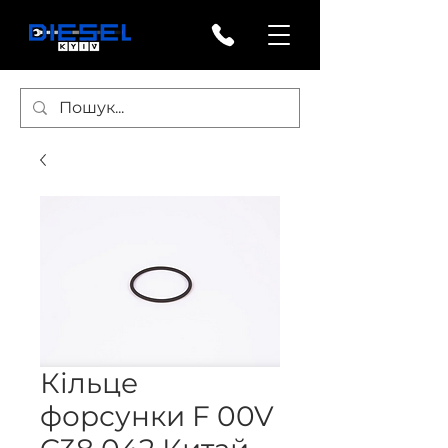
Кільце
форсунки F 00V