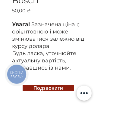
Bosch
Ціна
50,00 ₴
Увага!
Зазначена ціна є
орієнтовною і може
змінюватися залежно від
курсу долара.
Будь ласка, уточнюйте
актуальну вартість,
зв’язавшись із нами.
КНОПКА
ЗВ'ЯЗКУ
Подзвонити
Київ, вул. Ісаакяна, 3
Бровари, пров. Поштовий 8а