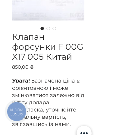
Клапан
форсунки F 00G
X17 005 Китай
Ціна
850,00 ₴
Увага!
Зазначена ціна є
орієнтовною і може
змінюватися залежно від
курсу долара.
Будь ласка, уточнюйте
КНОПКА
ЗВ'ЯЗКУ
актуальну вартість,
зв’язавшись із нами.