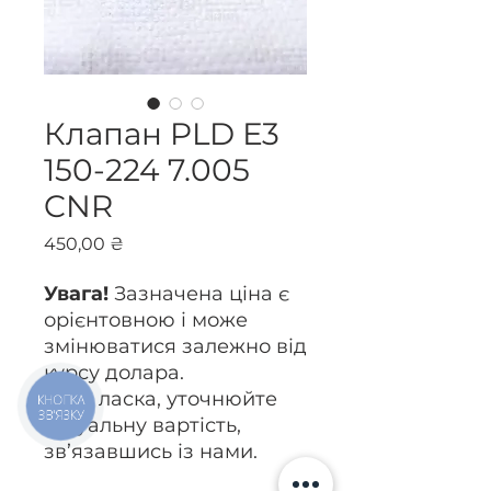
Клапан PLD Е3
150-224 7.005
CNR
Ціна
450,00 ₴
Увага!
Зазначена ціна є
орієнтовною і може
змінюватися залежно від
курсу долара.
Будь ласка, уточнюйте
КНОПКА
ЗВ'ЯЗКУ
актуальну вартість,
зв’язавшись із нами.