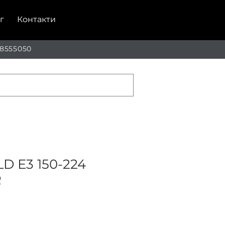
г
Контакти
 8555050
D Е3 150-224
R