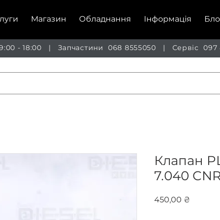
луги
Магазин
Обладнання
Інформація
Бло
 9:00 - 18:00 | Запчастини
068 8555050
| Сервіс
097
Клапан PL
7.040 CN
Ціна
450,00 ₴