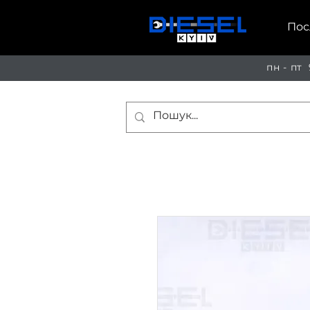
Пос
пн - пт