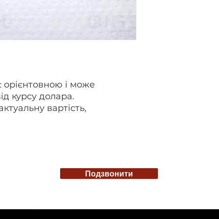
є орієнтовною і може
ід курсу долара.
актуальну вартість,
Подзвонити