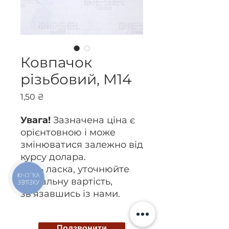
Ковпачок
різьбовий, М14
Ціна
1,50 ₴
Увага!
Зазначена ціна є
орієнтовною і може
змінюватися залежно від
курсу долара.
Будь ласка, уточнюйте
КНОПКА
актуальну вартість,
ЗВ'ЯЗКУ
зв’язавшись із нами.
Подзвонити