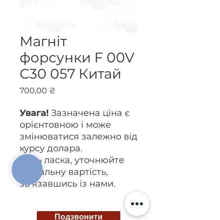
Магніт
форсунки F 00V
C30 057 Китай
Ціна
700,00 ₴
Увага!
Зазначена ціна є
орієнтовною і може
змінюватися залежно від
курсу долара.
Будь ласка, уточнюйте
КНОПКА
актуальну вартість,
ЗВ'ЯЗКУ
зв’язавшись із нами.
Подзвонити