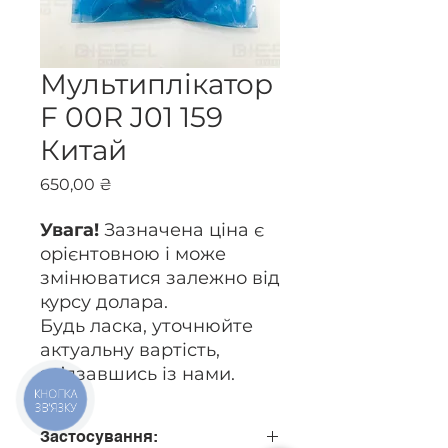
Мультиплікатор
F 00R J01 159
Китай
Ціна
650,00 ₴
Увага!
Зазначена ціна є
орієнтовною і може
змінюватися залежно від
курсу долара.
Будь ласка, уточнюйте
актуальну вартість,
зв’язавшись із нами.
КНОПКА
ЗВ'ЯЗКУ
Застосування: