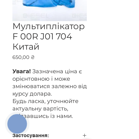
Мультиплікатор
F 00R J01 704
Китай
Ціна
650,00 ₴
Увага!
Зазначена ціна є
орієнтовною і може
змінюватися залежно від
курсу долара.
Будь ласка, уточнюйте
актуальну вартість,
зв’язавшись із нами.
КНОПКА
ЗВ'ЯЗКУ
Застосування: