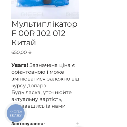
Мультиплікатор
F 00R J02 012
Китай
Ціна
650,00 ₴
Увага!
Зазначена ціна є
орієнтовною і може
змінюватися залежно від
курсу долара.
Будь ласка, уточнюйте
актуальну вартість,
зв’язавшись із нами.
КНОПКА
ЗВ'ЯЗКУ
Застосування: