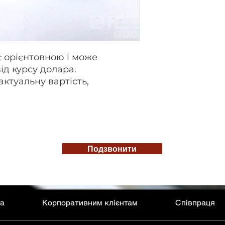
є орієнтовною і може
ід курсу долара.
актуальну вартість,
Подзвонити
та
Корпоративним клієнтам
Співпраця