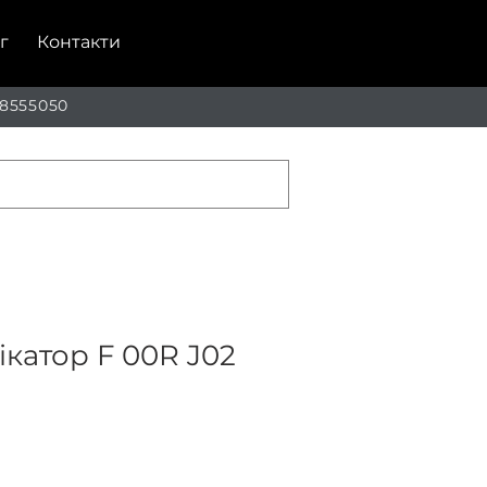
г
Контакти
 8555050
катор F 00R J02