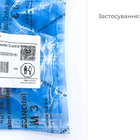
Застосування:
0445120179, 044512
0445120202, 044512
0445120353, 04451
0445120417, 04451
0445120680, 04451