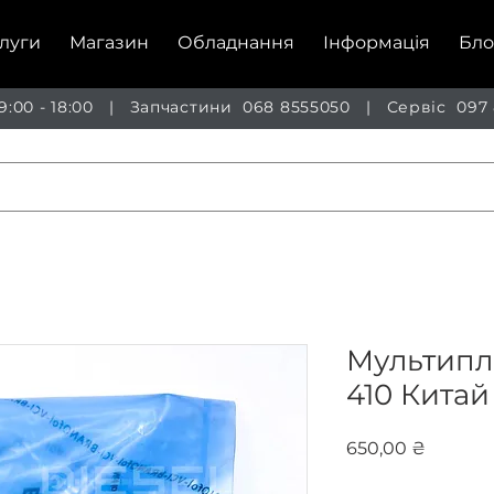
луги
Магазин
Обладнання
Інформація
Бло
 9:00 - 18:00 | Запчастини
068 8555050
| Сервіс
097
Мультиплі
410 Китай
Ціна
650,00 ₴