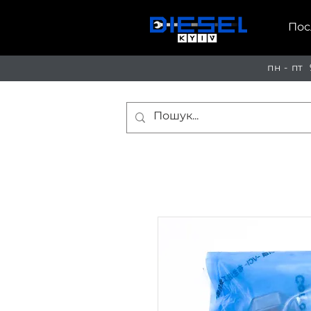
Пос
пн - пт