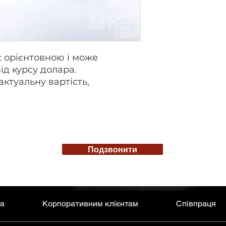
є орієнтовною і може
ід курсу долара.
актуальну вартість,
Подзвонити
та
Корпоративним клієнтам
Співпраця