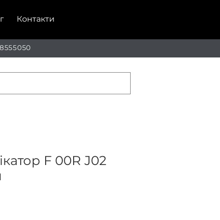
г
Контакти
 8555050
катор F 00R J02
й