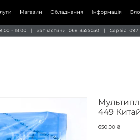
луги
Магазин
Обладнання
Інформація
Бло
 9:00 - 18:00 | Запчастини
068 8555050
| Сервіс
097
Мультиплі
449 Кита
Ціна
650,00 ₴