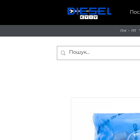
Пос
пн - пт