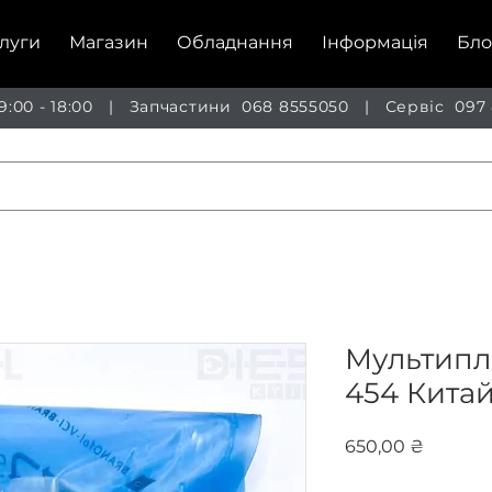
луги
Магазин
Обладнання
Інформація
Бло
 9:00 - 18:00 | Запчастини
068 8555050
| Сервіс
097
Мультиплі
454 Кита
Ціна
650,00 ₴