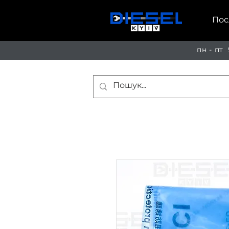
Пос
пн - пт