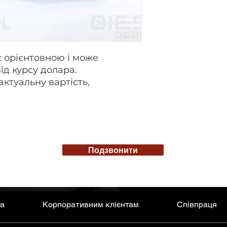
є орієнтовною і може
ід курсу долара.
актуальну вартість,
Подзвонити
та
Корпоративним клієнтам
Співпраця