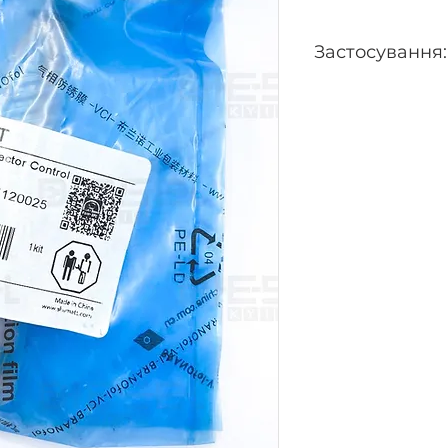
Застосування:
0445120024, 04451
0445120053, 04451
0445120105, 04451