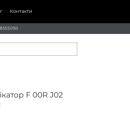
г
Контакти
 8555050
катор F 00R J02
й