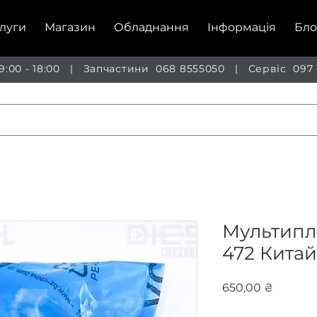
луги
Магазин
Обладнання
Інформація
Бло
 9:00 - 18:00 | Запчастини
068 8555050
| Сервіс
097
Мультиплі
472 Китай
Ціна
650,00 ₴