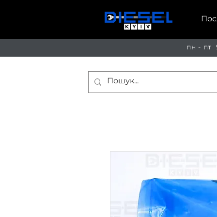
Пос
пн - пт