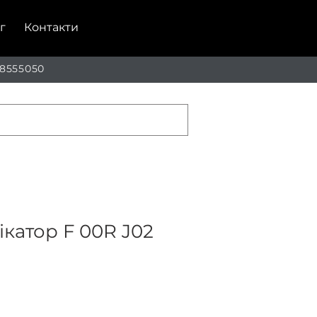
г
Контакти
 8555050
катор F 00R J02