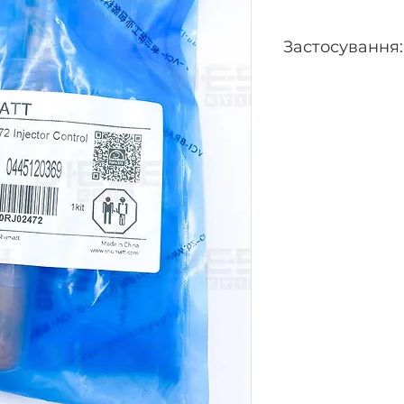
Застосування:
0445120182, 044512
0445120329, 04451
0445120371, 04451
0445120404