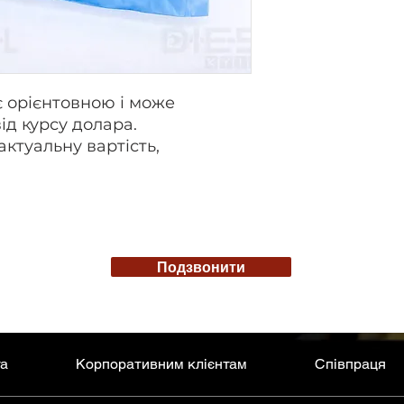
є орієнтовною і може
ід курсу долара.
актуальну вартість,
Подзвонити
та
Корпоративним клієнтам
Співпраця