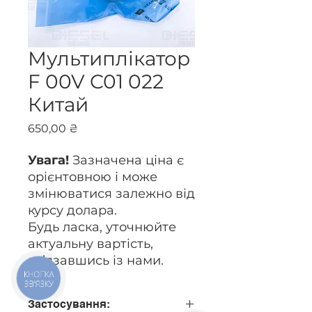
Мультиплікатор
F 00V C01 022
Китай
Ціна
650,00 ₴
Увага!
Зазначена ціна є
орієнтовною і може
змінюватися залежно від
курсу долара.
Будь ласка, уточнюйте
актуальну вартість,
зв’язавшись із нами.
КНОПКА
ЗВ'ЯЗКУ
Застосування: