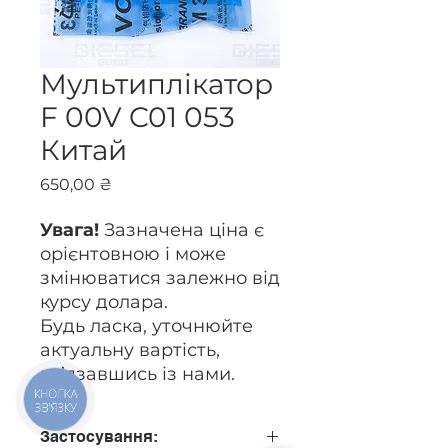
Мультиплікатор
F 00V C01 053
Китай
Ціна
650,00 ₴
Увага!
Зазначена ціна є
орієнтовною і може
змінюватися залежно від
курсу долара.
Будь ласка, уточнюйте
актуальну вартість,
зв’язавшись із нами.
КНОПКА
ЗВ'ЯЗКУ
Застосування: