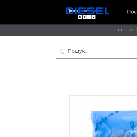
Пос
пн - пт