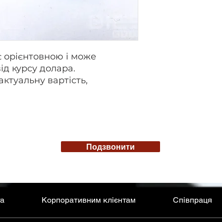
є орієнтовною і може
ід курсу долара.
актуальну вартість,
Подзвонити
та
Корпоративним клієнтам
Співпраця