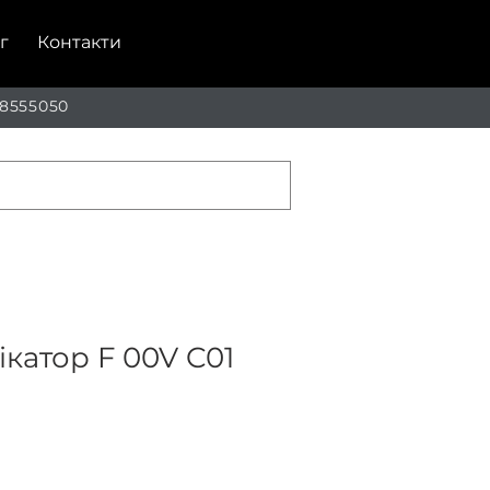
г
Контакти
 8555050
катор F 00V C01