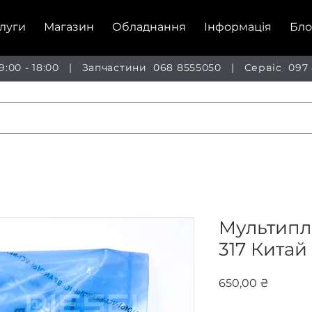
луги
Магазин
Обладнання
Інформація
Бло
 9:00 - 18:00 | Запчастини
068 8555050
| Сервіс
097
Мультиплі
317 Китай
Ціна
650,00 ₴