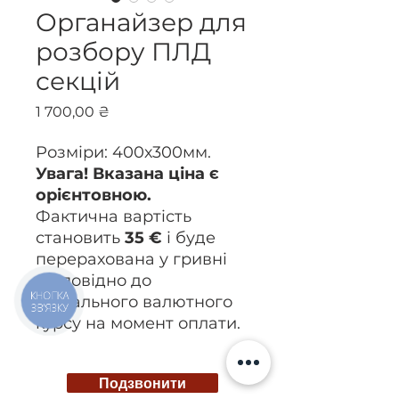
Органайзер для
розбору ПЛД
секцій
Ціна
1 700,00 ₴
Розміри: 400х300мм.
Увага! Вказана ціна є
орієнтовною.
Фактична вартість
становить
35 €
і буде
перерахована у гривні
відповідно до
КНОПКА
актуального валютного
ЗВ'ЯЗКУ
курсу на момент оплати.
Подзвонити