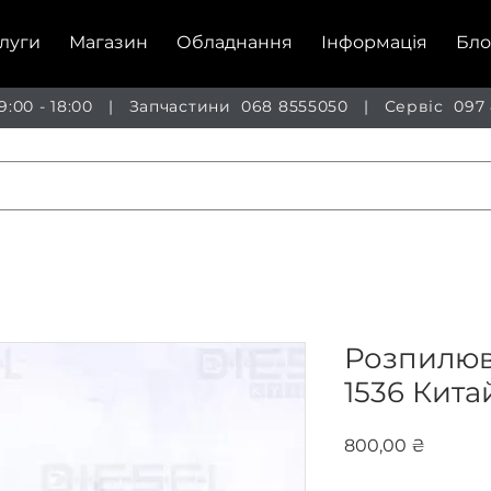
луги
Магазин
Обладнання
Інформація
Бло
 9:00 - 18:00 | Запчастини
068 8555050
| Сервіс
097
Розпилюв
1536 Кита
Ціна
800,00 ₴