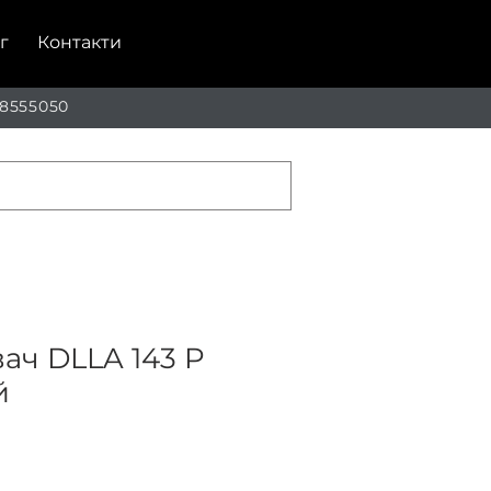
г
Контакти
 8555050
ач DLLA 143 P
й