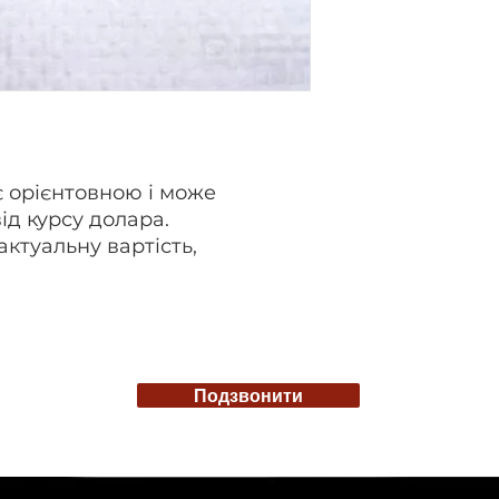
є орієнтовною і може
ід курсу долара.
актуальну вартість,
Подзвонити