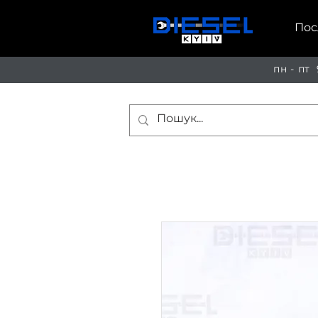
Пос
пн - пт