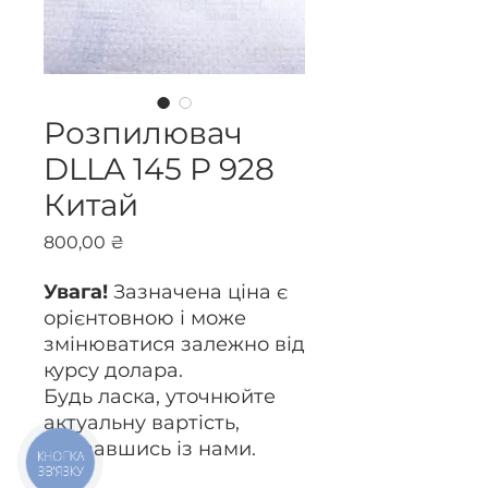
Розпилювач
DLLA 145 P 928
Китай
Ціна
800,00 ₴
Увага!
Зазначена ціна є
орієнтовною і може
змінюватися залежно від
курсу долара.
Будь ласка, уточнюйте
актуальну вартість,
зв’язавшись із нами.
КНОПКА
ЗВ'ЯЗКУ