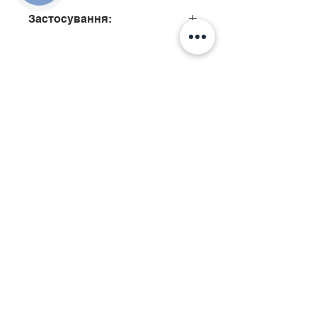
Застосування:
445110049
Подзвонити
Київ, вул. Ісаакяна, 3
Бровари, пров. Поштовий 8а
Сервіс
097
85
5 50 50
Запчастини
068 855 50 50​