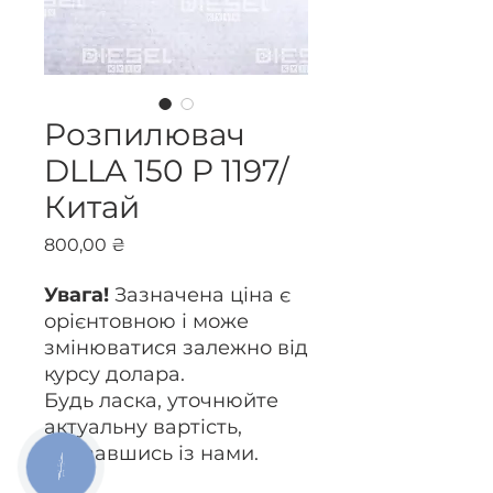
Розпилювач
DLLA 150 P 1197/
Китай
Ціна
800,00 ₴
Увага!
Зазначена ціна є
орієнтовною і може
змінюватися залежно від
курсу долара.
Будь ласка, уточнюйте
актуальну вартість,
зв’язавшись із нами.
КНОПКА
ЗВ'ЯЗКУ