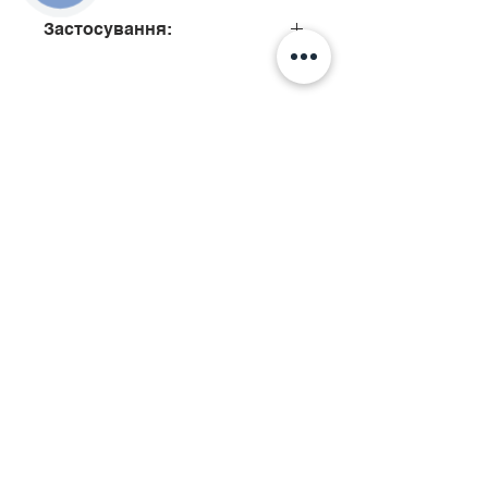
Застосування:
0445110183, 0445110260,
0445110309, 0445110310,
0445110316, 0445110322,
Подзвонити
0445110331, 0445110765
Київ, вул. Ісаакяна, 3
Бровари, пров. Поштовий 8а
Сервіс
097
85
5 50 50
Запчастини
068 855 50 50​