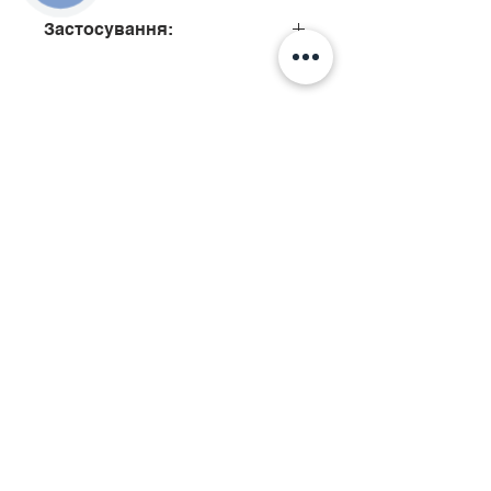
Застосування:
0445110293, 0445110910
Подзвонити
Київ, вул. Ісаакяна, 3
Бровари, пров. Поштовий 8а
Сервіс
097
85
5 50 50
Запчастини
068 855 50 50​