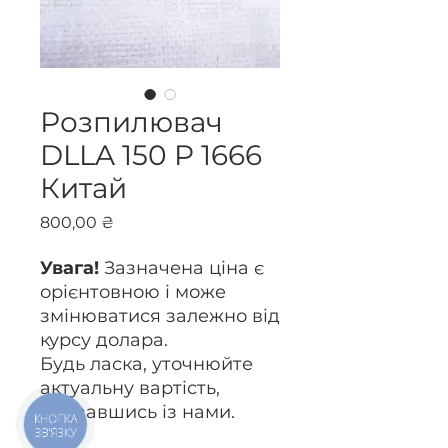
Розпилювач
DLLA 150 P 1666
Китай
Ціна
800,00 ₴
Увага!
Зазначена ціна є
орієнтовною і може
змінюватися залежно від
курсу долара.
Будь ласка, уточнюйте
актуальну вартість,
зв’язавшись із нами.
КНОПКА
ЗВ'ЯЗКУ