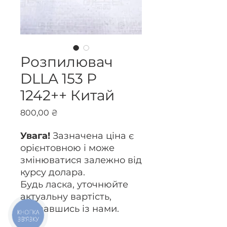
Розпилювач
DLLA 153 P
1242++ Китай
Ціна
800,00 ₴
Увага!
Зазначена ціна є
орієнтовною і може
змінюватися залежно від
курсу долара.
Будь ласка, уточнюйте
актуальну вартість,
зв’язавшись із нами.
КНОПКА
ЗВ'ЯЗКУ