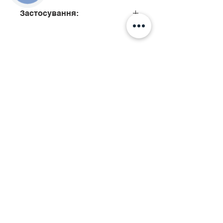
Застосування:
Подзвонити
Київ, вул. Ісаакяна, 3
Бровари, пров. Поштовий 8а
Сервіс
097
85
5 50 50
Запчастини
068 855 50 50​