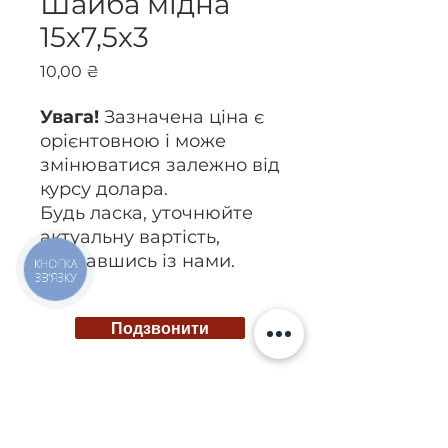
Шайба мідна
15х7,5х3
Ціна
10,00 ₴
Увага!
Зазначена ціна є
орієнтовною і може
змінюватися залежно від
курсу долара.
Будь ласка, уточнюйте
актуальну вартість,
зв’язавшись із нами.
КНОПКА
ЗВ'ЯЗКУ
Подзвонити
Київ, вул. Ісаакяна, 3