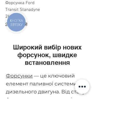
Форсунка Ford
Transit Stanadyne
26964
КНОПКА
Ціна
2 780,00 ₴
ЗВ'ЯЗКУ
Широкий вибір нових
форсунок, швидке
встановлення
Форсунки
— це ключовий
елемент паливної системи
дизельного двигуна. Від стану
форсунок залежить точність
подачі палива, економічність і
стабільність роботи мотора.
Хоча здається що всі форсунки
подібні, різні виробники