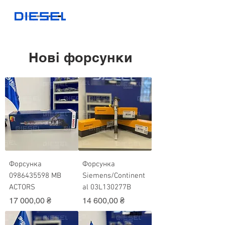
Нові форсунки
Форсунка
Форсунка
0986435598 MB
Siemens/Continent
ACTORS
al 03L130277B
Ціна
Ціна
17 000,00 ₴
14 600,00 ₴