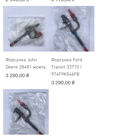
Форсунка John
Форсунка Ford
Deere 28481 жовта
Transit 33710 |
974F9K546FB
Ціна
3 290,00 ₴
Ціна
3 290,00 ₴