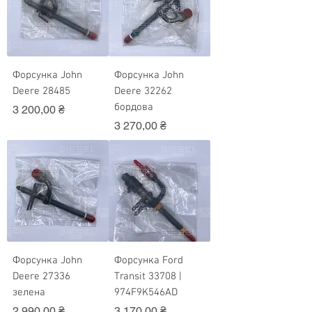
Форсунка John
Форсунка John
Deere 28485
Deere 32262
бордова
Ціна
3 200,00 ₴
Ціна
3 270,00 ₴
Форсунка John
Форсунка Ford
Deere 27336
Transit 33708 |
зелена
974F9K546AD
Ціна
Ціна
2 990,00 ₴
3 170,00 ₴