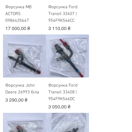
Форсунка MB
Форсунка Ford
ACTORS
Transit 33407 |
0986435647
954F9K546CC
Ціна
Ціна
17 000,00 ₴
3 110,00 ₴
Форсунка John
Форсунка Ford
Deere 26993 біла
Transit 33408 |
954F9K546DC
Ціна
3 290,00 ₴
Ціна
3 050,00 ₴