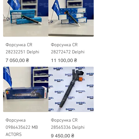
Форсунка CR
Форсунка CR
28232251 Delphi
28272472 Delphi
Ціна
Ціна
7 050,00 ₴
11 100,00 ₴
Форсунка
Форсунка CR
0986435622 MB
28565336 Delphi
ACTORS
Ціна
9 450,00 ₴