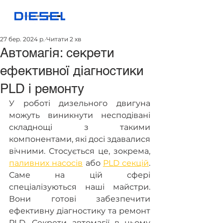
27 бер. 2024 р.
Читати 2 хв
Автомагія: секрети
ефективної діагностики
PLD і ремонту
У роботі дизельного двигуна 
можуть виникнути несподівані 
складнощі з такими 
компонентами, які досі здавалися 
вічними. Стосується це, зокрема, 
паливних насосів
 або 
PLD секцій
. 
Саме на цій сфері 
спеціалізуються наші майстри. 
Вони готові забезпечити 
ефективну діагностику та ремонт 
PLD. Секрети автомагії в цьому 