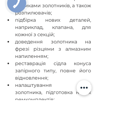
кромками золотників, а також 
розпилювачів;
підбірка нових деталей, 
наприклад, клапана, для 
кожної з секцій;
доведення золотника на 
фрезі різцями з алмазним 
напиленням;
реставрація сідла конуса 
запірного типу, повне його 
відновлення;
налаштування ходу 
золотника, підготовка нових 
ремкомплектів;
діагностування PLD секцій на 
спеціальному стенді, 
регулювання.