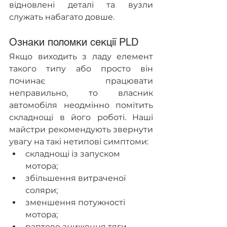
відновлені деталі та вузли 
служать набагато довше.
Ознаки поломки секції PLD
Якщо виходить з ладу елемент 
такого типу або просто він 
починає працювати 
неправильно, то власник 
автомобіля неодмінно помітить 
складнощі в його роботі. Наші 
майстри рекомендують звернути 
увагу на такі нетипові симптоми:
складнощі із запуском 
мотора;
збільшення витраченої 
соляри;
зменшення потужності 
мотора;
раптове зниження тяги 