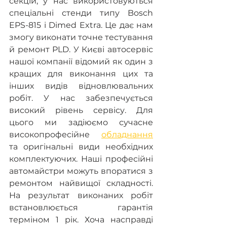
секцій, у нас використовуються 
спеціальні стенди типу Bosch 
EPS-815 і Dimed Extra. Це дає нам 
змогу виконати точне тестування 
й ремонт PLD. У Києві автосервіс 
нашої компанії відомий як один з 
кращих для виконання цих та 
інших видів відновлювальних 
робіт. У нас забезпечується 
високий рівень сервісу. Для 
цього ми задіюємо сучасне 
високопрофесійне 
обладнання
та оригінальні види необхідних 
комплектуючих. Наші професійні 
автомайстри можуть впоратися з 
ремонтом найвищої складності. 
На результат виконаних робіт 
встановлюється гарантія 
терміном 1 рік. Хоча насправді 