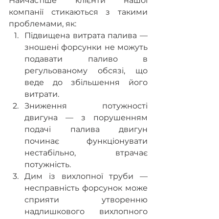
Найчастіше клієнти нашої 
компанії стикаються з такими 
проблемами, як:
Підвищена витрата палива — 
зношені форсунки не можуть 
подавати паливо в 
регульованому обсязі, що 
веде до збільшення його 
витрати.
Зниження потужності 
двигуна — з порушенням 
подачі палива двигун 
починає функціонувати 
нестабільно, втрачає 
потужність.
Дим із вихлопної труби — 
несправність форсунок може 
сприяти утворенню 
надлишкового вихлопного 