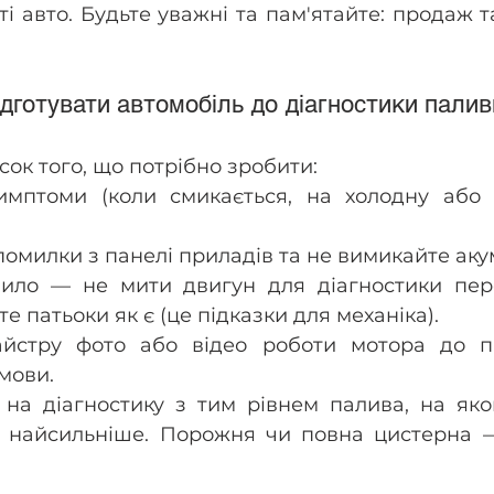
і авто. Будьте уважні та пам'ятайте: продаж та
дготувати автомобіль до діагностики палив
сок того, що потрібно зробити:
имптоми (коли смикається, на холодну або г
помилки з панелі приладів та не вимикайте аку
ило — не мити двигун для діагностики пере
те патьоки як є (це підказки для механіка).
айстру фото або відео роботи мотора до пр
мови.
 на діагностику з тим рівнем палива, на яко
 найсильніше. Порожня чи повна цистерна — 