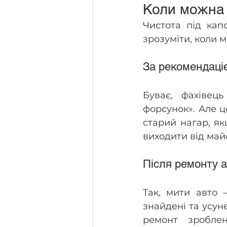
Коли можна 
Чистота під кап
зрозуміти, коли 
За рекомендаці
Буває, фахівець
форсунок». Але ц
старий нагар, як
виходити від майс
Після ремонту 
Так, мити авто —
знайдені та усуне
ремонт зробле