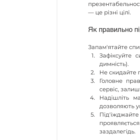
презентабельност
— це різні цілі.
Як правильно пі
Запам'ятайте спи
Зафіксуйте с
димність).
Не скидайте 
Головне прав
сервіс, залиш
Надішліть м
дозволяють у
Під'їжджайте
проявляється
заздалегідь.