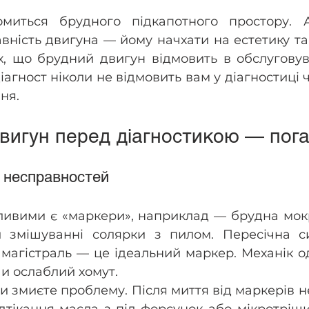
миться брудного підкапотного простору. А
ність двигуна — йому начхати на естетику та 
, що брудний двигун відмовить в обслуговува
агност ніколи не відмовить вам у діагностиці ч
ня.
вигун перед діагностикою — пога
и несправностей
ливими є «маркери», наприклад — брудна мокр
 змішуванні солярки з пилом. Пересічна сит
 магістраль — це ідеальний маркер. Механік од
и ослаблий хомут.
и змиєте проблему. Після миття від маркерів н
підтікання масла з-під форсунок або мікротріщи