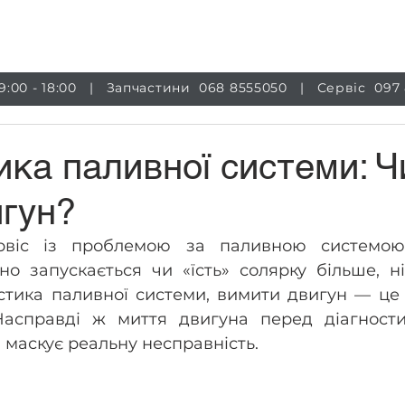
луги
Магазин
Обладнання
Інформація
Бло
 9:00 - 18:00 | Запчастини
068 8555050
| Сервіс
097
ика паливної системи: Ч
игун?
рвіс із проблемою за паливною системою,
но запускається чи «їсть» солярку більше, н
стика паливної системи, вимити двигун — це 
Насправді ж миття двигуна перед діагности
и маскує реальну несправність.