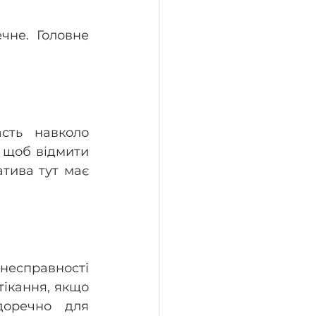
не. Головне 
сть навколо 
 щоб відмити 
тива тут має 
несправності 
ікання, якщо 
оречно для 