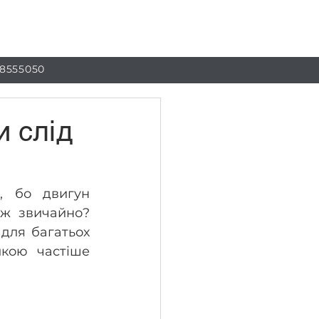
г
Контакти
 8555050
и слід
 бо двигун 
іж звичайно? 
для багатьох 
кою частіше 