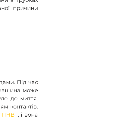
ної причини 
ами. Під час 
 машина може 
ло до миття. 
м контактів. 
 
ПНВТ
, і вона 