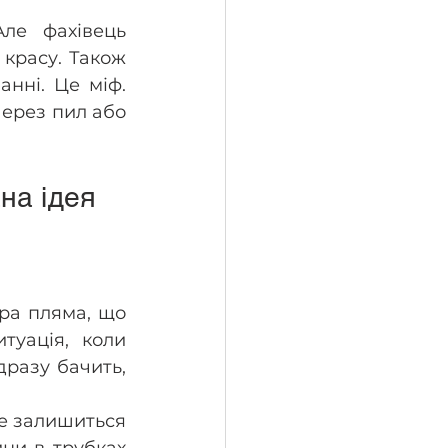
ле фахівець 
красу. Також 
нні. Це міф. 
ерез пил або 
на ідея
а пляма, що 
уація, коли 
разу бачить, 
е залишиться 
ни в трубках 