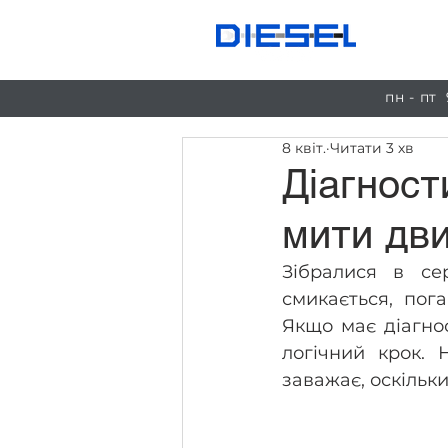
Пос
пн - пт
8 квіт.
Читати 3 хв
Діагност
мити дв
Зібралися в се
смикається, пога
Якщо має діагно
логічний крок. 
заважає, оскільк