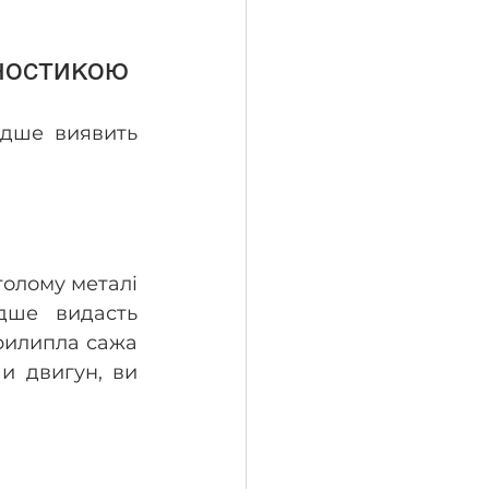
гностикою
дше виявить 
голому металі 
ше видасть 
рилипла сажа 
и двигун, ви 