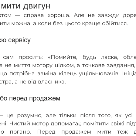
мити двигун
отом — справа хороша. Але не завжди дореч
мити можна, а коли без цього краще обійтися.
єю сервісу
 сам просить: «Помийте, будь ласка, обла
е не миття мотору цілком, а точкове завдання,
що потрібна заміна кілець ущільнювачів. Ініціа
тра, а не від власника.
або перед продажем
 це розумно, але тільки після того, як усі 
ні. Чистий мотор допомагає помітити свіжі підт
но погано. Перед продажем мити теж д