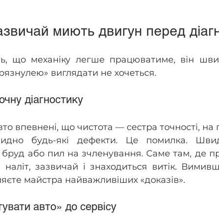
зазвичай миють двигун перед діа
ть, що механіку легше працюватиме, він шви
грязнулею» виглядати не хочеться.
очну діагностику
то впевнені, що чистота — сестра точності, на 
идно будь-які дефекти. Це помилка. Швид
бруд або пил на зчленування. Саме там, де п
наліт, зазвичай і знаходиться витік. Вимивш
яєте майстра найважливіших «доказів».
увати авто» до сервісу