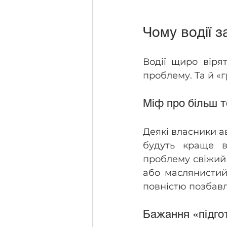
Чому водії 
Водії щиро віря
проблему. Та й «
Міф про більш т
Деякі власники ав
будуть краще в
проблему свіжий 
або маслянистий 
повністю позбавл
Бажання «підгот