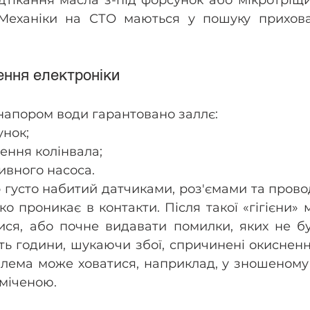
 Механіки на СТО маються у пошуку прихова
ння електроніки
напором води гарантовано заллє:
унок;
ення колінвала;
ивного насоса.
густо набитий датчиками, роз'ємами та провод
ко проникає в контакти. Після такої «гігієни»
ися, або почне видавати помилки, яких не бу
ть години, шукаючи збої, спричинені окиснення
лема може ховатися, наприклад, у зношеному
міченою.