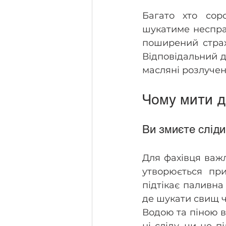
Багато хто соро
шукатиме несправ
поширений страх
Відповідальний ді
масляні розлучен
Чому мити д
Ви змиєте слід
Для фахівця важ
утворюється при
підтікає паливна
де шукати свищ ч
Водою та піною в
ні сліду, чи це 