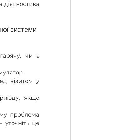
 діагностика 
ної системи
арячу, чи є 
мулятор.
д візитом у 
иїзду, якщо 
му проблема 
уточніть це 