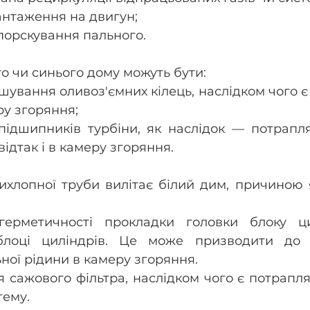
антаження на двигун; 
орскування пального.
 чи синього дому можуть бути: 
шування оливоз'ємних кілець, наслідком чого є
ру згоряння;
ідшипників турбіни, як наслідок — потрапля
відтак і в камеру згоряння. 
ихлопної труби вилітає білий дим, причиною 
ерметичності прокладки головки блоку ци
лоці циліндрів. Це може призводити до п
ної рідини в камеру згоряння. 
сажового фільтра, наслідком чого є потрапля
ему. 