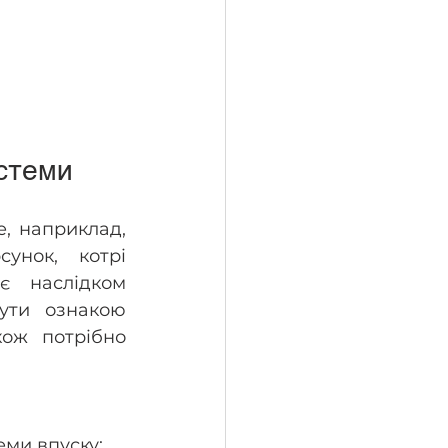
стеми
, наприклад, 
нок, котрі 
 наслідком 
ти ознакою 
ож потрібно 
ми впуску; 