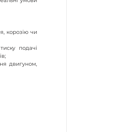
еальні умови 
, корозію чи 
иску подачі 
в; 
ня двигуном, 