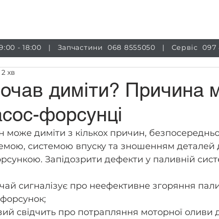
луги
Магазин
Обладнання
Інформація
Бло
 9:00 - 18:00 | Запчастини
068 8555050
| Сервіс
097
 2 хв
почав диміти? Причина 
асос-форсунці
 може диміти з кількох причин, безпосередньо
емою, системою впуску та зношенням деталей 
рсункою. Запідозрити дефекти у паливній сист
чай сигналізує про неефективне згоряння пали
форсунок; 
зий свідчить про потрапляння моторної оливи 