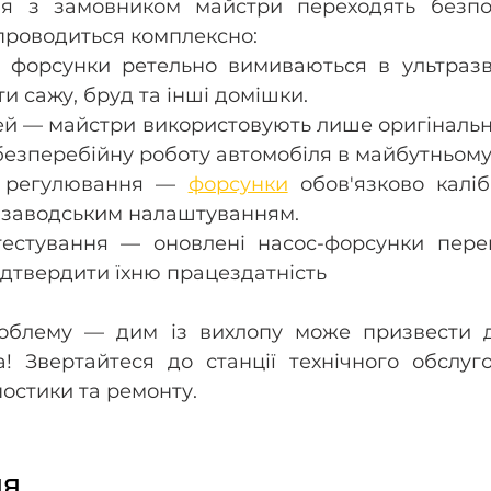
ня з замовником майстри переходять безпо
проводиться комплексно: 
орсунки ретельно вимиваються в ультразвук
и сажу, бруд та інші домішки.
ей — майстри використовують лише оригінальні
безперебійну роботу автомобіля в майбутньому.
 регулювання — 
форсунки
 обов'язково каліб
і заводським налаштуванням.
естування — оновлені насос-форсунки перев
ідтвердити їхню працездатність
облему — дим із вихлопу може призвести д
а! Звертайтеся до станції технічного обслуг
ностики та ремонту.
ня