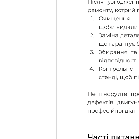
Після узгоджен
ремонту, котрий 
Очищення — ф
щоби видалит
Заміна детал
що гарантує 
Збирання та
відповідност
Контрольне т
стенді, щоб п
Не ігноруйте пр
дефектів двигун
професійної діаг
Часті питан