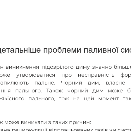
етальніше проблеми паливної си
н виникнення підозрілого диму значно більше
же утворюватися про несправність форсу
озпилюють пальне. Чорний дим, власне є
ання пального. Також чорний дим може бу
якісного пального, тож на цей момент так
 може виникати з таких причин: 
на рециркуляції відпрацьованих газів чи систе