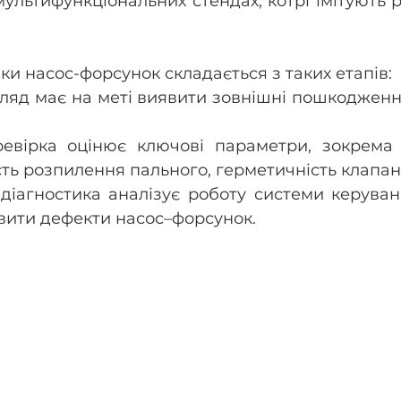
мультифункціональних стендах, котрі імітують р
ки насос-форсунок складається з таких етапів: 
гляд має на меті виявити зовнішні пошкодження
 
евірка оцінює ключові параметри, зокрема т
сть розпилення пального, герметичність клапані
діагностика аналізує роботу системи керуван
вити дефекти насос–форсунок.