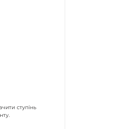
чити ступінь 
ту. 