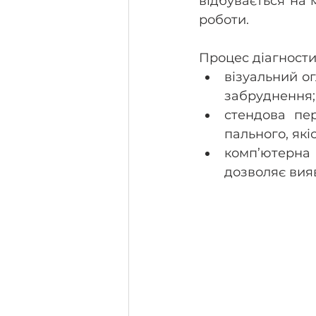
відбувається на 
роботи. 
Процес діагности
візуальний о
забруднення;
стендова пер
пального, які
комп’ютерна 
дозволяє вия