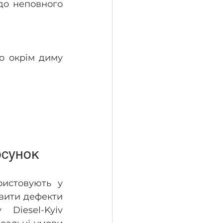
о неповного 
о окрім диму 
сунок  
истовують у 
вити дефекти 
 Diesel-Kyiv 