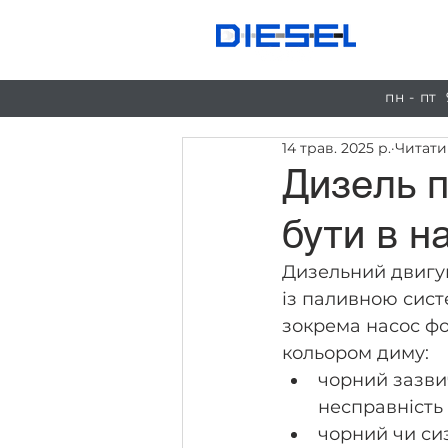
Пос
пн - пт
14 трав. 2025 р.
Читати
Дизель 
бути в н
Дизельний двигун
із паливною сист
зокрема насос фо
кольором диму: 
чорний зазви
несправність 
чорний чи си