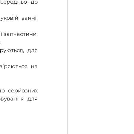
середньо до 
овій ванні, 
 запчастини, 
 
руються, для 
іряються на 
о серйозних 
овування для 