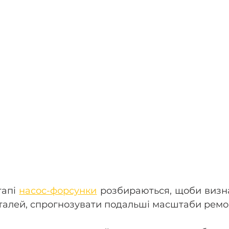
апі 
насос-форсунки
 розбираються, щоби визна
алей, спрогнозувати подальші масштаби ремон