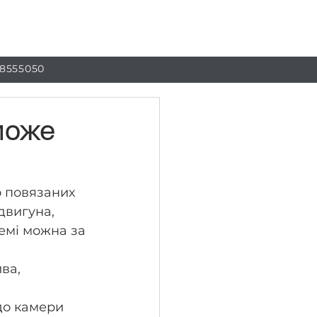
г
Контакти
 8555050
може
 повязаних 
двигуна, 
емі можна за 
ва, 
до камери 