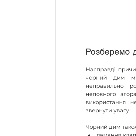
Розберемо д
Насправді причи
чорний дим мо
неправильно р
неповного згор
використання не
звернути увагу. 
Чорний дим також
ламання клапа