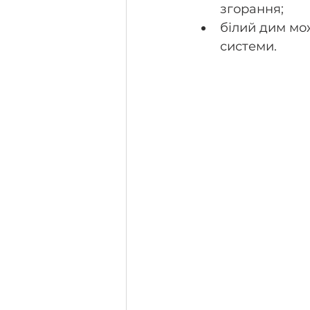
згорання; 
білий дим мо
системи.