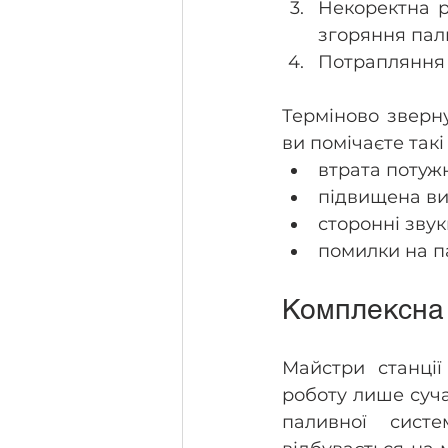
Некоректна р
згоряння пали
Потрапляння в
Терміново зверну
ви помічаєте такі
втрата потужн
підвищена ви
сторонні звук
помилки на па
Комплексна 
Майстри станції
роботу лише суч
паливної сист