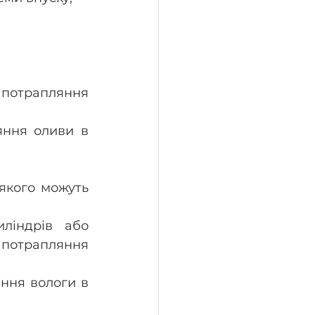
 потрапляння 
ння оливи в 
якого можуть 
ліндрів або 
отрапляння 
ння вологи в 