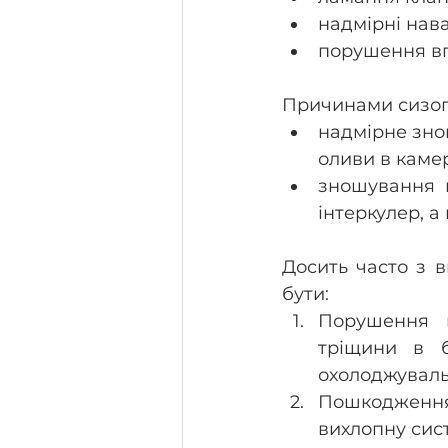
надмірні нав
порушення вп
Причинами сизого
надмірне зно
оливи в каме
зношування п
інтеркулер, а 
Досить часто з в
бути: 
Порушення г
тріщини в б
охолоджуваль
Пошкодження 
вихлопну сист