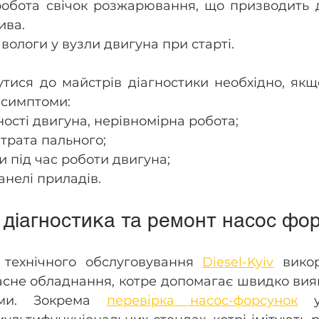
обота свічок розжарювання, що призводить д
ва. 
ологи у вузли двигуна при старті. 
тися до майстрів діагностики необхідно, якщ
 симптоми: 
ості двигуна, нерівномірна робота; 
трата пального; 
и під час роботи двигуна; 
нелі приладів. 
діагностика та ремонт насос фор
 технічного обслуговування 
Diesel-Kyiv
 викор
асне обладнання, котре допомагає швидко вия
еми. Зокрема 
перевірка насос-форсунок
 у