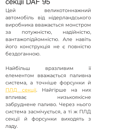
секції DAF 95
Цей великотоннажний 
автомобіль від нідерландського 
виробника вважається монстром 
за потужністю, надійністю, 
вантажопідйомністю. Але навіть 
його конструкція не є повністю 
бездоганною.
Найбільш вразливим її 
елементом вважається паливна 
система, а точніше форсунки й 
ПЛД секції
. Найгірше на них 
впливає низькоякісне 
забруднене паливо. Через нього 
система засмічується, а ті ж ПЛД 
секції й форсунки виходять з 
ладу.