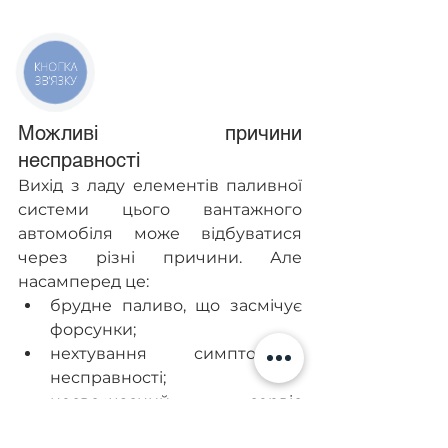
КНОПКА
ЗВ'ЯЗКУ
Можливі причини 
несправності
Вихід з ладу елементів паливної 
системи цього вантажного 
автомобіля може відбуватися 
через різні причини. Але 
насамперед це:
брудне паливо, що засмічує 
форсунки;
нехтування симптомами 
несправності;
несвоєчасний сервіс 
паливної системи;