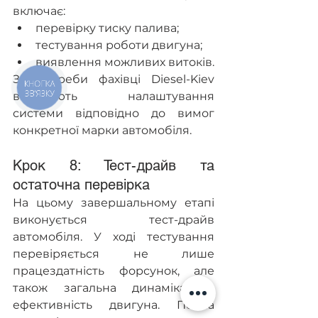
включає:
перевірку тиску палива;
тестування роботи двигуна;
виявлення можливих витоків.
За потреби фахівці Diesel-Kiev 
КНОПКА
ЗВ'ЯЗКУ
виконають налаштування 
системи відповідно до вимог 
конкретної марки автомобіля.
Крок 8: Тест-драйв та 
остаточна перевірка
На цьому завершальному етапі 
виконується тест-драйв 
автомобіля. У ході тестування 
перевіряється не лише 
працездатність форсунок, але 
також загальна динаміка та 
ефективність двигуна. Повна 