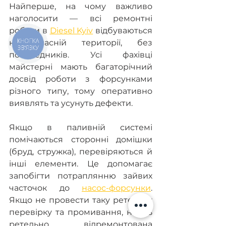
Найперше, на чому важливо 
наголосити — всі ремонтні 
роботи в 
Diesel Kyiv
 відбуваються 
КНОПКА
на власній території, без 
ЗВ'ЯЗКУ
посередників. Усі фахівці 
майстерні мають багаторічний 
досвід роботи з форсунками 
різного типу, тому оперативно 
виявлять та усунуть дефекти.
Якщо в паливній системі 
помічаються сторонні домішки 
(бруд, стружка), перевіряються й 
інші елементи. Це допомагає 
запобігти потраплянню зайвих 
часточок до 
насос-форсунки
. 
Якщо не провести таку ретельну 
перевірку та промивання, навіть 
ретельно відремонтована 