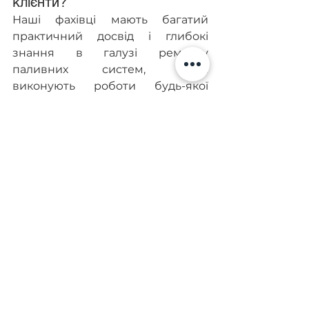
клієнти?
Наші фахівці мають багатий 
практичний досвід і глибокі 
знання в галузі ремонту 
паливних систем, вони 
виконують роботи будь-якої 
складності в найкоротші терміни. 
У їхньому розпорядженні є 
сучасне обладнання для ремонту 
паливної апаратури DAF 105 та 
106.
Велика у Diesel-Kiev увага 
приділяється якості 
обслуговування клієнтів. Ми 
розуміємо, наскільки важливо 
для наших клієнтів мінімізувати 
час простою техніки, тому 
намагаємось виконувати всі 