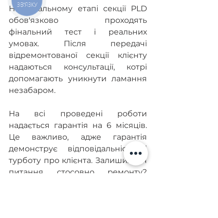
ЗВ'ЯЗКУ
На фінальному етапі секції PLD 
обов'язково проходять 
фінальний тест і реальних 
умовах. Після передачі 
відремонтованої секції клієнту 
надаються консультації, котрі 
допомагають уникнути ламання 
незабаром. 
На всі проведені роботи 
надається гарантія на 6 місяців. 
Це важливо, адже гарантія 
демонструє відповідальність і 
турботу про клієнта. Залишилися 
питання стосовно ремонту? 
Фахівці Diesel Kyiv швидко 
нададуть вам відповіді.