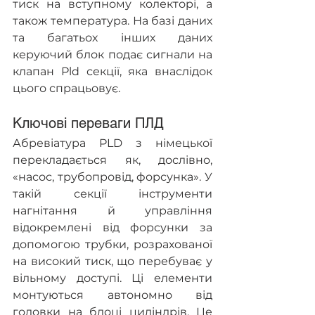
тиск на вступному колекторі, а 
також температура. На базі даних 
та багатьох інших даних 
керуючий блок подає сигнали на 
клапан Pld секції, яка внаслідок 
цього спрацьовує.
Ключові переваги ПЛД
Абревіатура PLD з німецької 
перекладається як, дослівно, 
«насос, трубопровід, форсунка». У 
такій секції інструменти 
нагнітання й управління 
відокремлені від форсунки за 
допомогою трубки, розрахованої 
на високий тиск, що перебуває у 
вільному доступі. Ці елементи 
монтуються автономно від 
головки на блоці циліндрів. Це 