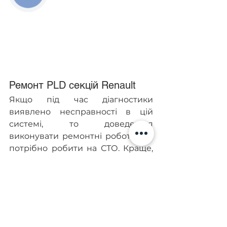
Ремонт PLD секцій Renault
Якщо під час діагностики 
виявлено несправності в цій 
системі, то доведеться 
виконувати ремонтні роботи. Це 
потрібно робити на СТО. Краще, 
якщо це буде сервісний центр, 
що спеціалізується на 
автомобілях Renault. Наше 
підприємство теж забезпечує 
якісну діагностику, регулювання 
тиску, відновлення або заміну 