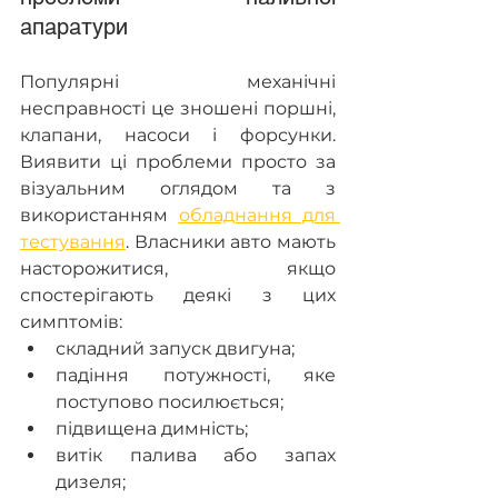
апаратури  
Популярні механічні 
несправності це зношені поршні, 
клапани, насоси і форсунки. 
Виявити ці проблеми просто за 
візуальним оглядом та з 
використанням 
обладнання для 
тестування
. Власники авто мають 
насторожитися, якщо 
спостерігають деякі з цих 
симптомів: 
складний запуск двигуна;
падіння потужності, яке 
поступово посилюється;
підвищена димність;
витік палива або запах 
дизеля;